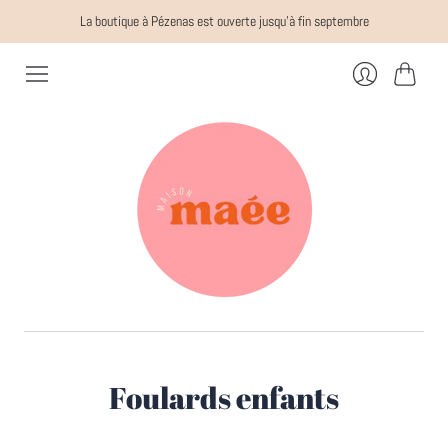
La boutique à Pézenas est ouverte jusqu'à fin septembre
Panier
Se
connecter
Foulards enfants