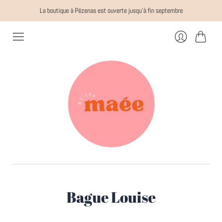
La boutique à Pézenas est ouverte jusqu'à fin septembre
Panier
Se
connecter
Bague Louise