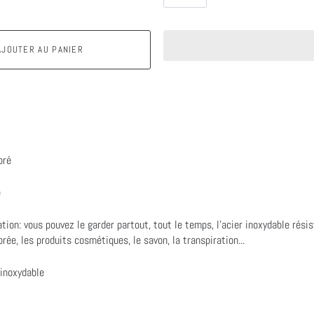
AJOUTER AU PANIER
oré
e
ation: vous pouvez le garder partout, tout le temps, l'acier inoxydable résist
orée, les produits cosmétiques, le savon, la transpiration...
 inoxydable