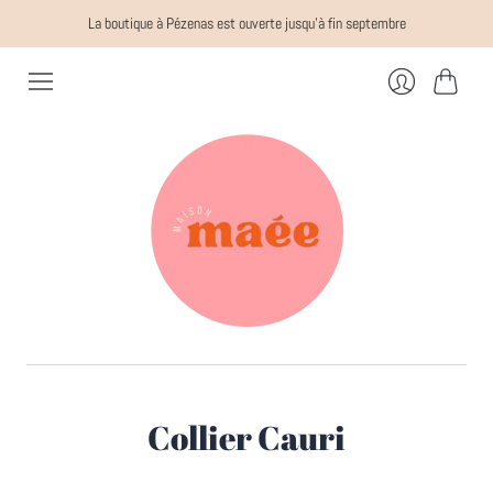
La boutique à Pézenas est ouverte jusqu'à fin septembre
Panier
Se
connecter
Collier Cauri